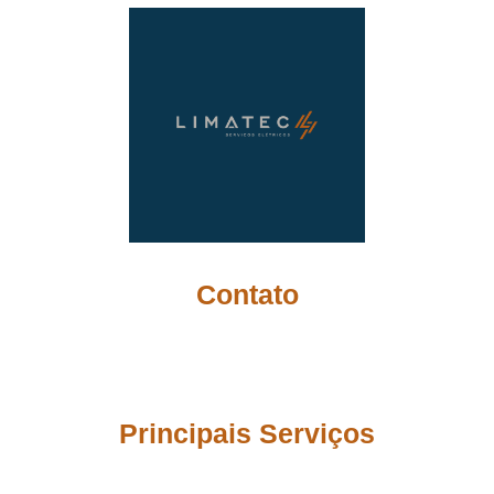
Serviços Elétricos
Contato
(21) 9 7457-0202
(21) 9 7457-0202
Engenharia.limatecltda@gmail.com
Principais Serviços
Aluguel de Geradores
Energia Fotovoltaica