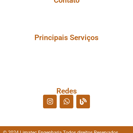
Contato
(21) 9 7457-0202
(21) 9 7457-0202
Engenharia.limatecltda@gmail.com
Principais Serviços
Aluguel de Geradores
Energia Fotovoltaica
Instalações eletricas
Montagem de Paineis
Montagem Subestações
Redes
© 2024 Limatec Engenharia Todos direitos Reservados