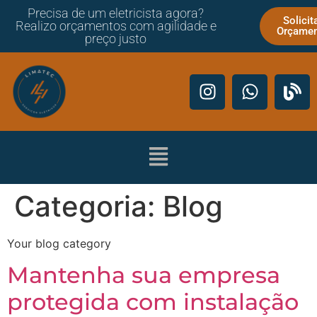
Precisa de um eletricista agora?
Solicit
Realizo orçamentos com agilidade e
Orçame
preço justo
Categoria:
Blog
Your blog category
Mantenha sua empresa
protegida com instalação